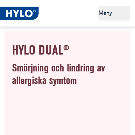
Meny
Torra ögon
HYLO DUAL®
Tips och förebyggande åtgärder
Varför HYLO®?
Smörjning och lindring av
allergiska symtom