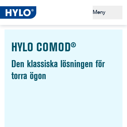
Meny
Torra ögon
HYLO COMOD®
Tips och förebyggande åtgärder
Varför HYLO®?
Den klassiska lösningen för
torra ögon