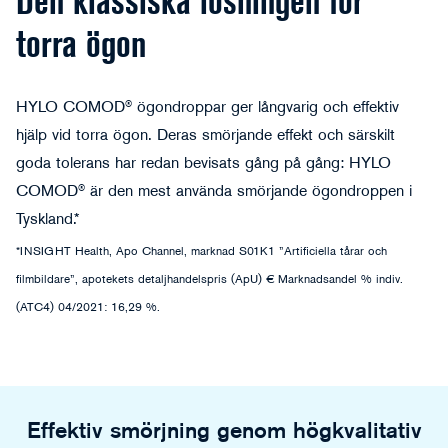
Den klassiska lösningen för
torra ögon
HYLO COMOD® ögondroppar ger långvarig och effektiv
hjälp vid torra ögon. Deras smörjande effekt och särskilt
goda tolerans har redan bevisats gång på gång: HYLO
COMOD® är den mest använda smörjande ögondroppen i
Tyskland.*
*INSIGHT Health, Apo Channel, marknad S01K1 ”Artificiella tårar och
filmbildare”, apotekets detaljhandelspris (ApU) € Marknadsandel % indiv.
(ATC4) 04/2021: 16,29 %.
Effektiv smörjning genom högkvalitativ